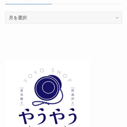
ア
ー
カ
イ
ブ