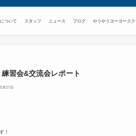
うについて
スタッフ
ニュース
ブログ
やうやうヨーヨースク
う練習会&交流会レポート
年5月27日
す！